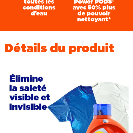
toutes les
Power PODS®
conditions
avec 50% plus
d’eau
de pouvoir
nettoyant*
Détails du produit