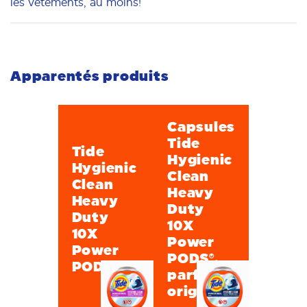
les vêtements, au moins!
Apparentés produits
Capsules
Tide
Tide
Hygienic
Hygienic
Clean
Clean
Heavy
Heavy
Duty
Duty
10X
10X
Power
Power
PODS®,
PODS®
parfum
original