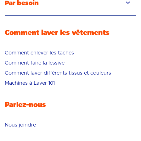
Par besoin
Poudre
Élimination des taches
Détachant
Élimination des odeurs
Comment laver les vêtements
Fraîcheur/parfum
Blancheur
Couleurs vives
Comment enlever les taches
Peau sensible
Comment faire la lessive
Additifs
Comment laver différents tissus et couleurs
Nettoyage en profondeur
Machines à Laver 101
Parlez-nous
Nous joindre