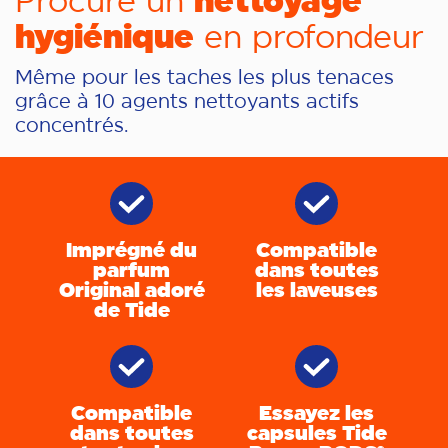
nettoyage
Procure un
hygiénique
en profondeur
Même pour les taches les plus tenaces
grâce à 10 agents nettoyants actifs
concentrés.
Imprégné du
Compatible
parfum
dans toutes
Original adoré
les laveuses
de Tide
Compatible
Essayez les
dans toutes
capsules Tide