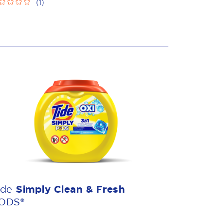
(
1
)
ide
Simply Clean & Fresh
ODS®