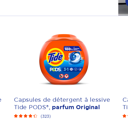
e
Capsules de détergent à lessive
C
Tide PODS®,
parfum Original
T
(
323
)