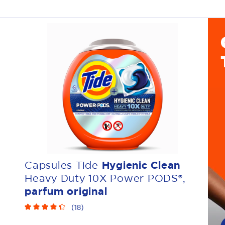
Additifs
Peau sensible
Élimination des taches
B
Capsules Tide
Hygienic Clean
Heavy Duty 10X Power PODS®,
parfum original
(
18
)