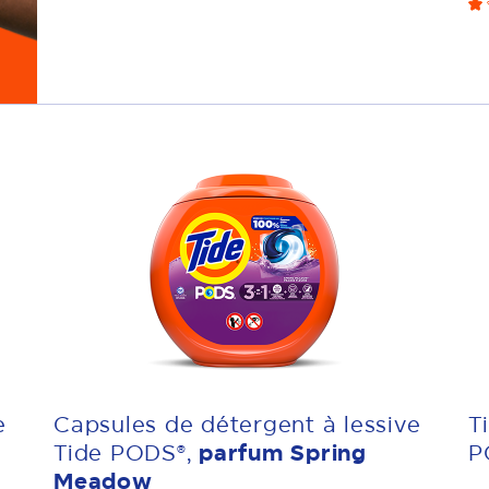
e
Capsules de détergent à lessive
T
Tide PODS®,
parfum Spring
P
Meadow