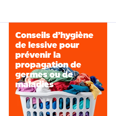
Conseils d’hygiène
de lessive pour
prévenir la
propagation de
germes ou de
maladies