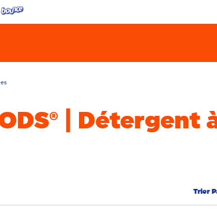
les
PODS® | Détergent 
Trier P