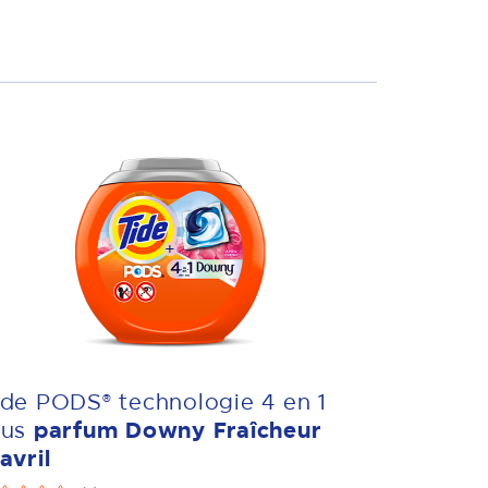
ide PODS® technologie 4 en 1
lus
parfum Downy Fraîcheur
avril