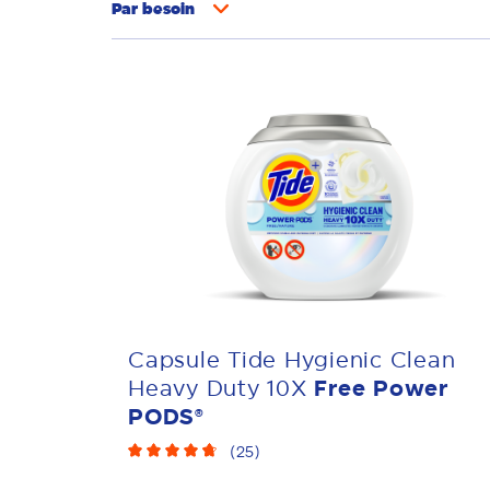
Par
besoin
Élimination des odeurs
Couleurs vives
Nettoyage en profondeur
Capsule Tide Hygienic Clean
Heavy Duty 10X
Free Power
PODS®
(
25
)