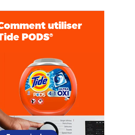
lancheur
Fraîcheur/parfum
Comment utiliser
Tide PODS®