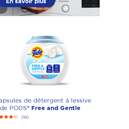
En savoir plus
apsules de détergent à lessive
ide PODS®
Free and Gentle
(
10
)