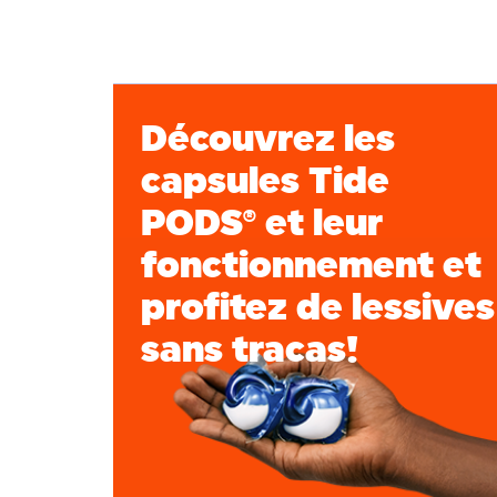
Découvrez les
capsules Tide
PODS® et leur
fonctionnement et
profitez de lessives
sans tracas!