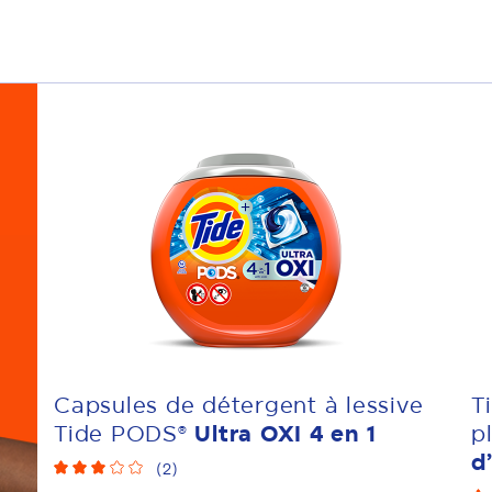
Capsules de détergent à lessive
T
Tide PODS®
Ultra OXI 4 en 1
p
d’
(
2
)