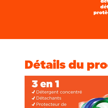
dé
dé
protè
Détails du pr