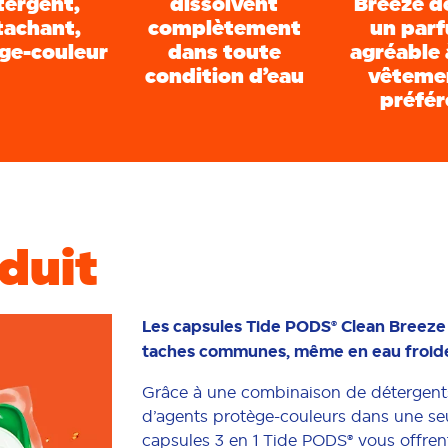
tergent,
dissolvent
Breeze d
tachant,
complètement
un par
ge-couleur
dans toute
agréable 
condition d’eau
vêteme
préfér
oduit
Les capsules Tide PODS® Clean Breeze 
taches communes, même en eau froid
Grâce à une combinaison de détergents
d’agents protège-couleurs dans une seul
capsules 3 en 1 Tide PODS® vous offren