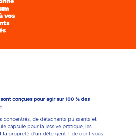
onne
fum
à vos
nts
és
sont conçues pour agir sur 100 % des
e.
 concentrés, de détachants puissants et
e capsule pour la lessive pratique, les
t la propreté d’un détergent Tide dont vous