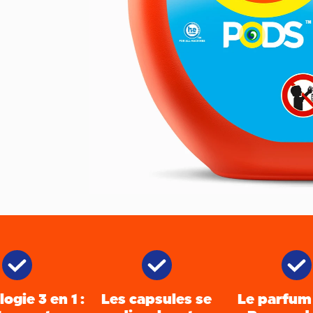
ogie 3 en 1 :
Les capsules se
Le parfum