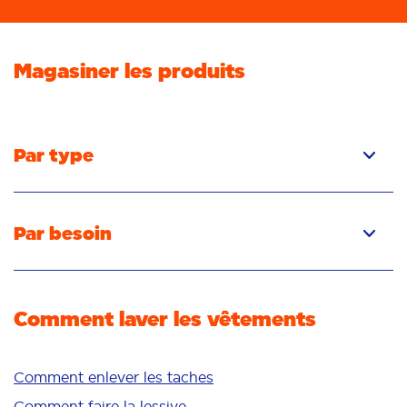
Magasiner les produits
Par type
Capsules
Liquide
Par besoin
Poudre
Élimination des taches
Détachant
Élimination des odeurs
Comment laver les vêtements
Fraîcheur/parfum
Blancheur
Couleurs vives
Comment enlever les taches
Peau sensible
Comment faire la lessive