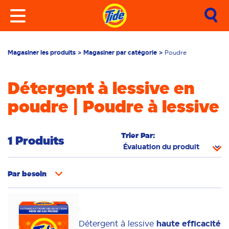
Magasiner les produits
Magasiner par catégorie
Poudre
Détergent à lessive en
poudre | Poudre à lessive
Trier Par:
1 Produits
Par
besoin
Élimination des odeurs
Couleurs vives
Additifs
Peau sensible
Détergent à lessive
haute efficacité