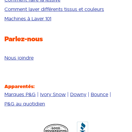
Additifs
Comment laver différents tissus et couleurs
Nettoyage en profondeur
Machines à Laver 101
Parlez-nous
Nous joindre
Apparentés:
Marques P&G
Ivory Snow
Downy
Bounce
P&G au quotidien