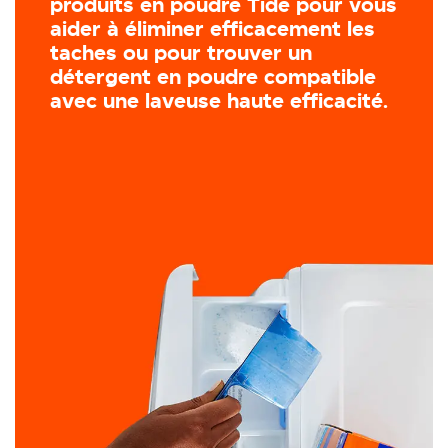
produits en poudre Tide pour vous
aider à éliminer efficacement les
taches ou pour trouver un
détergent en poudre compatible
avec une laveuse haute efficacité.