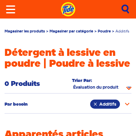
Magasiner les produits
Magasiner par catégorie
Poudre
Additifs
Détergent à lessive en
poudre | Poudre à lessive
Trier Par:
0 Produits
Par
besoin
Additifs
Élimination des odeurs
Couleurs vives
Apparentés articles
Peau sensible
Élimination des taches