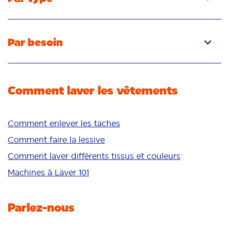
Capsules
Liquide
Par besoin
Poudre
Élimination des taches
Détachant
Élimination des odeurs
Comment laver les vêtements
Fraîcheur/parfum
Blancheur
Couleurs vives
Comment enlever les taches
Peau sensible
Comment faire la lessive
Additifs
Comment laver différents tissus et couleurs
Nettoyage en profondeur
Machines à Laver 101
Parlez-nous