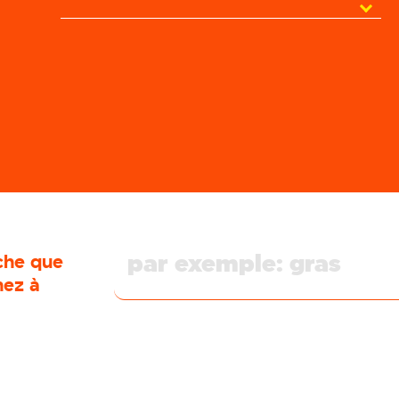
che que
hez à