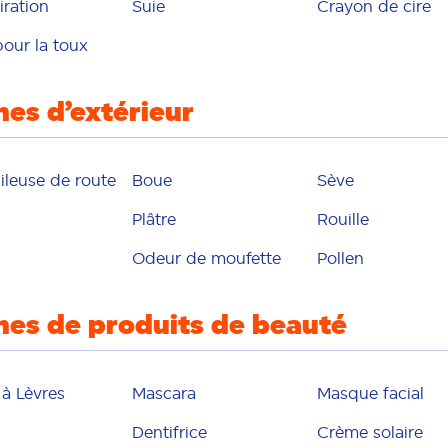
iration
Suie
Crayon de cire
pour la toux
hes d’extérieur
ileuse de route
Boue
Sève
Plâtre
Rouille
Odeur de moufette
Pollen
hes de produits de beauté
à Lèvres
Mascara
Masque facial
Dentifrice
Crème solaire