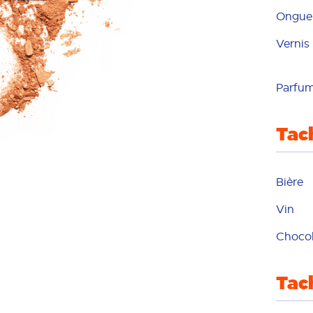
Ongue
Vernis
Parfu
Tac
Bière
Vin
Chocol
Tac