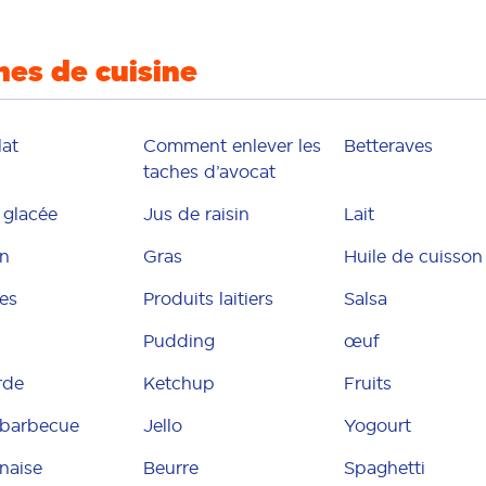
hes de cuisine
at
Comment enlever les
Betteraves
taches d’avocat
glacée
Jus de raisin
Lait
n
Gras
Huile de cuisson
es
Produits laitiers
Salsa
Pudding
œuf
rde
Ketchup
Fruits
 barbecue
Jello
Yogourt
naise
Beurre
Spaghetti