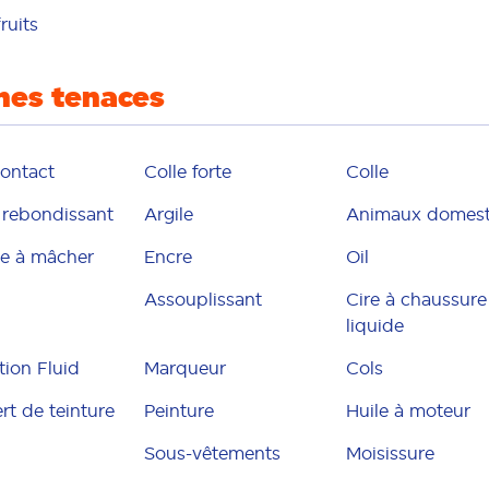
fruits
hes tenaces
contact
Colle forte
Colle
 rebondissant
Argile
Animaux domest
 à mâcher
Encre
Oil
Assouplissant
Cire à chaussure
liquide
tion Fluid
Marqueur
Cols
rt de teinture
Peinture
Huile à moteur
Sous-vêtements
Moisissure