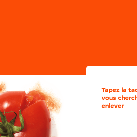
Tapez la ta
vous cherc
enlever