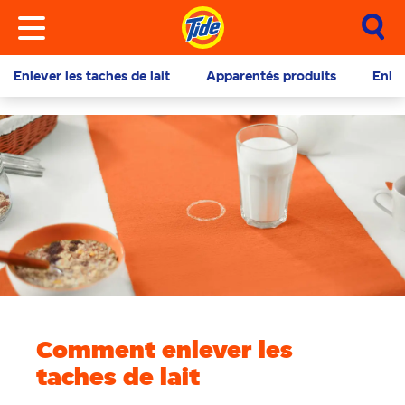
Enlever les taches de lait
Apparentés produits
Enlev
Comment enlever les
taches de lait