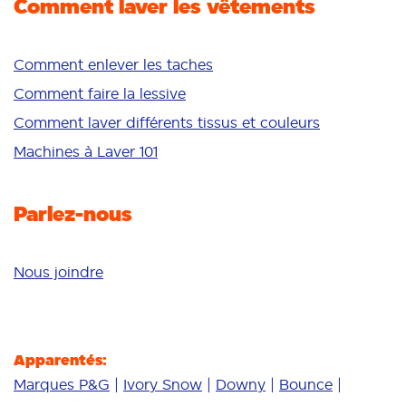
Comment laver les vêtements
Fraîcheur/parfum
Blancheur
Couleurs vives
Comment enlever les taches
Peau sensible
Comment faire la lessive
Additifs
Comment laver différents tissus et couleurs
Nettoyage en profondeur
Machines à Laver 101
Parlez-nous
Nous joindre
Apparentés:
Marques P&G
Ivory Snow
Downy
Bounce