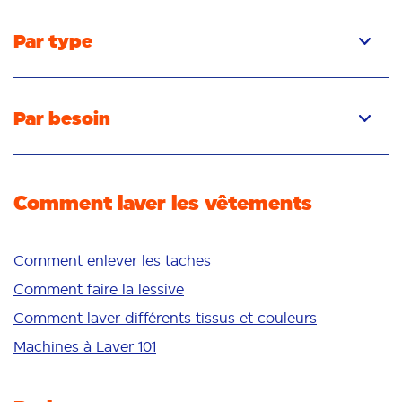
Par type
Capsules
Liquide
Par besoin
Poudre
Élimination des taches
Détachant
Élimination des odeurs
Comment laver les vêtements
Fraîcheur/parfum
Blancheur
Couleurs vives
Comment enlever les taches
Peau sensible
Comment faire la lessive
Additifs
Comment laver différents tissus et couleurs
Nettoyage en profondeur
Machines à Laver 101