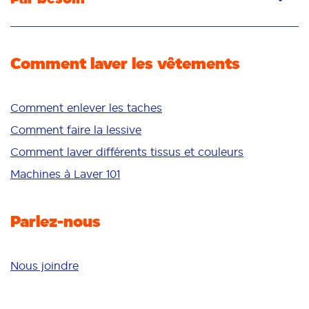
Poudre
Élimination des taches
Détachant
Élimination des odeurs
Comment laver les vêtements
Fraîcheur/parfum
Blancheur
Couleurs vives
Comment enlever les taches
Peau sensible
Comment faire la lessive
Additifs
Comment laver différents tissus et couleurs
Nettoyage en profondeur
Machines à Laver 101
Parlez-nous
Nous joindre