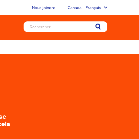
Nous joindre
Canada - Français
se
cela