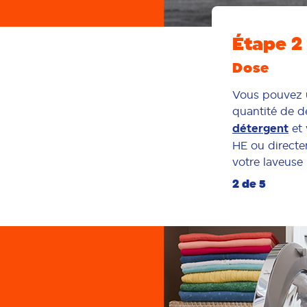
Étape 2
Dose
Vous pouvez u
quantité de d
détergent
et 
HE ou directe
votre laveuse 
2 de 5