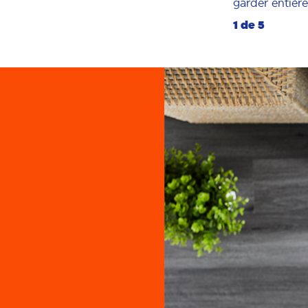
garder entiè
1 de 5