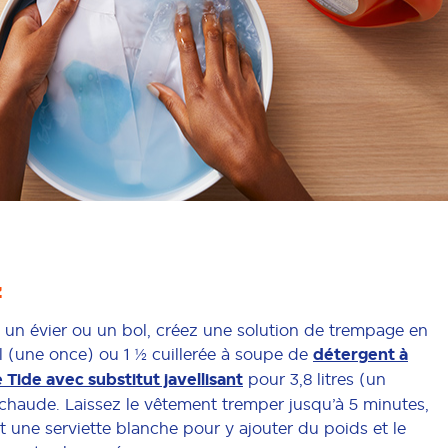
z
 un évier ou un bol, créez une solution de trempage en
l (une once) ou 1 ½ cuillerée à soupe de
détergent à
e Tide avec substitut javellisant
pour 3,8 litres (un
 chaude. Laissez le vêtement tremper jusqu’à 5 minutes,
t une serviette blanche pour y ajouter du poids et le