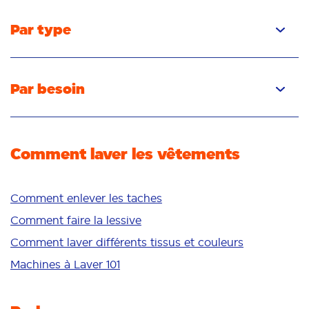
Par type
Capsules
Liquide
Par besoin
Poudre
Élimination des taches
Détachant
Élimination des odeurs
Comment laver les vêtements
Fraîcheur/parfum
Blancheur
Couleurs vives
Comment enlever les taches
Peau sensible
Comment faire la lessive
Additifs
Comment laver différents tissus et couleurs
Nettoyage en profondeur
Machines à Laver 101