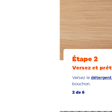
Étape 2
Versez et prét
Versez le
détergent 
bouchon.
2 de 6