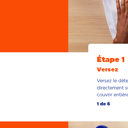
Étape 1
Versez
Versez le déte
directement su
couvrir entièr
1 de 6