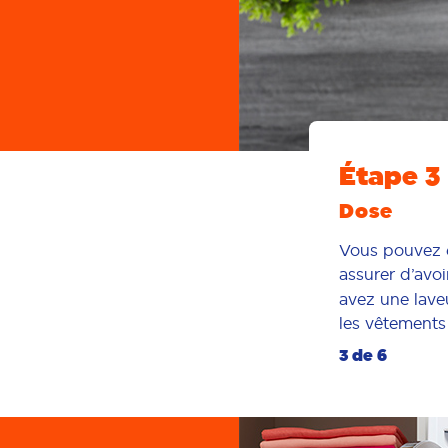
Étape 3
Dose
Vous pouvez é
assurer d’avo
avez une lave
les vêtements 
3 de 6