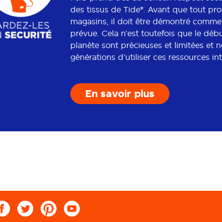
des tissus de Tide®. Avant que tout prod
magasins, il doit être démontré comme é
prévue. Cela n’est toutefois que le déb
planète sont précieuses et limitées et 
générations d’utiliser ces ressources in
En savoir plus