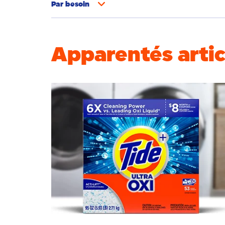
Par
besoin
Élimination des odeurs
Couleurs vives
Apparentés artic
Nettoyage en profondeur