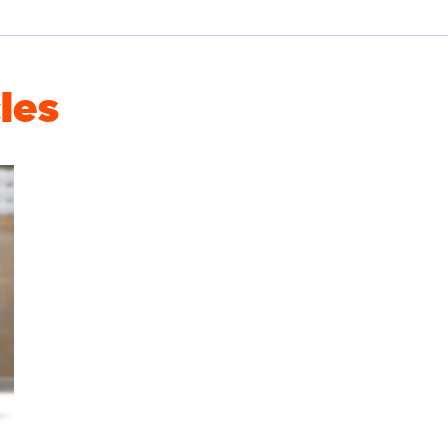
Additifs
Peau sensible
Élimination des taches
les