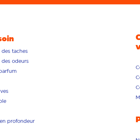
soin
n des taches
n des odeurs
C
/parfum
C
C
ives
M
ble
en profondeur