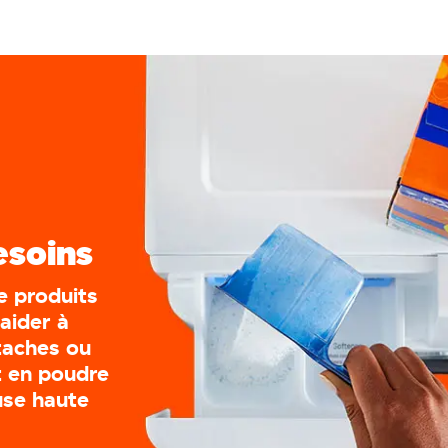
esoins
 produits
aider à
taches ou
t en poudre
use haute