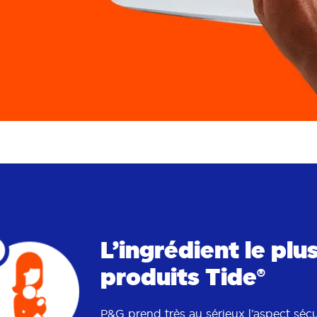
L’ingrédient le pl
produits Tide®
P&G prend très au sérieux l’aspect séc