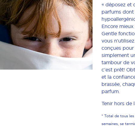
« déposez et c’
parfums dont v
hypoallergéniq
Encore mieux :
Gentle foncti
vous n’utilise
conçues pour 
simplement un
tambour de vot
c’est prêt! O
et la confian
brassée, chaqu
parfum.
Tenir hors de 
* Total de tous le
semaines, se termin