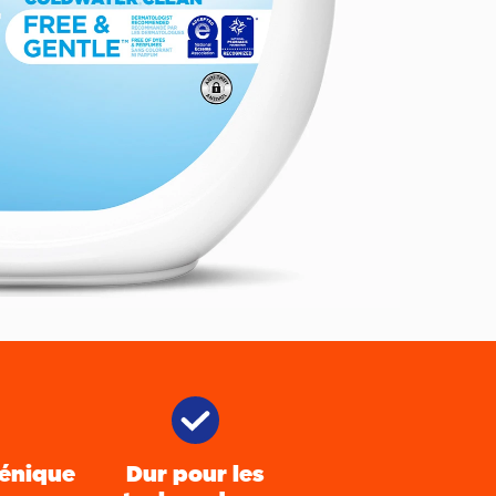
énique
Dur pour les