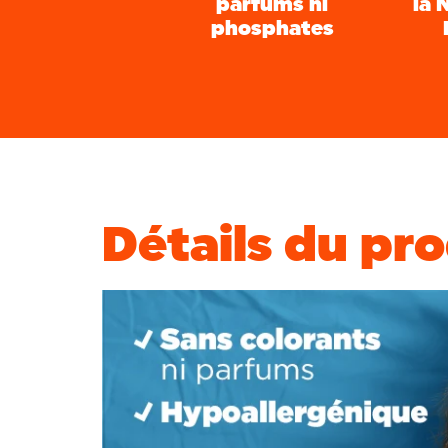
parfums ni
la 
phosphates
Détails du pr