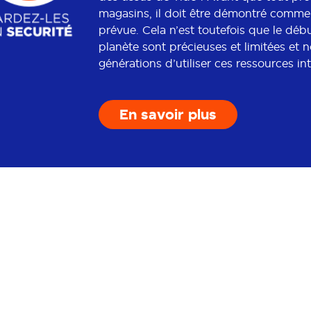
magasins, il doit être démontré comme é
prévue. Cela n’est toutefois que le déb
planète sont précieuses et limitées et 
générations d’utiliser ces ressources in
En savoir plus