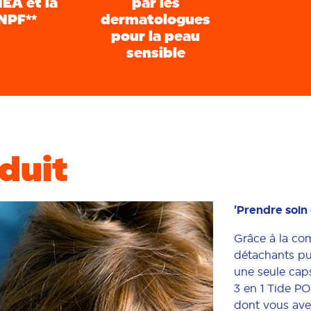
NEA et la
par les
NPF**
dermatologues
pour la peau
sensible
oduit
'Prendre soin 
Grâce à la co
détachants pu
une seule caps
3 en 1 Tide PO
dont vous ave