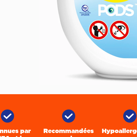
nnues par
Recommandées
Hypoallerg