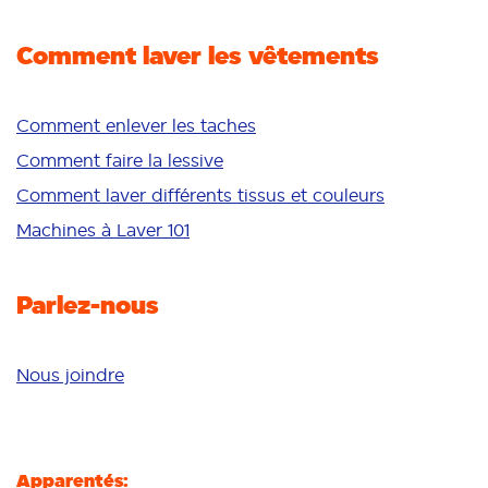
Élimination des odeurs
Comment laver les vêtements
Fraîcheur/parfum
Blancheur
Couleurs vives
Comment enlever les taches
Peau sensible
Comment faire la lessive
Additifs
Comment laver différents tissus et couleurs
Nettoyage en profondeur
Machines à Laver 101
Parlez-nous
Nous joindre
Apparentés: