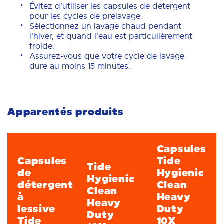
Évitez d’utiliser les capsules de détergent
pour les cycles de prélavage.
Sélectionnez un lavage chaud pendant
l’hiver, et quand l’eau est particulièrement
froide.
Assurez-vous que votre cycle de lavage
dure au moins 15 minutes.
Apparentés produits
Capsules
Capsules
Tide
Tide
de
Hygienic
Hygienic
détergent
Clean
Clean
à
Heavy
Heavy
lessive
Duty
Duty
Tide
10X