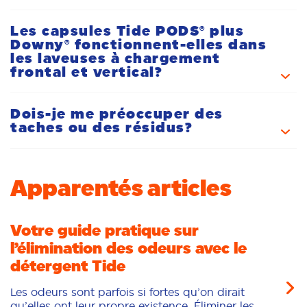
pour les vêtements blancs et ceux de couleurs.
Les capsules Tide PODS® plus
R:
Oui, les capsules Tide PODS® plus Downy® sont
Downy® fonctionnent-elles dans
compatibles avec les laveuses HE.
les laveuses à chargement
frontal et vertical?
Dois-je me préoccuper des
R:
Oui, les capsules Tide PODS® plus Downy®
taches ou des résidus?
fonctionnent bien dans les laveuses ordinaires et de
type HE. La formule est conçue pour éviter de créer
trop de mousse tout en nettoyant les vêtements à
R:
Non. Les capsules Tide PODS® plus Downy® sont
fond.
Apparentés articles
conçues pour se dissoudre complètement quelle que
soit la température de l’eau, et elles ne tacheront pas
les vêtements lorsqu’elles sont utilisées selon le
mode d’emploi.
Votre guide pratique sur
l’élimination des odeurs avec le
détergent Tide
Les odeurs sont parfois si fortes qu’on dirait
qu’elles ont leur propre existence. Éliminer les