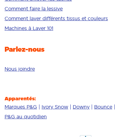
Peau sensible
Comment faire la lessive
Additifs
Comment laver différents tissus et couleurs
Nettoyage en profondeur
Machines à Laver 101
Parlez-nous
Nous joindre
Apparentés:
Marques P&G
Ivory Snow
Downy
Bounce
P&G au quotidien