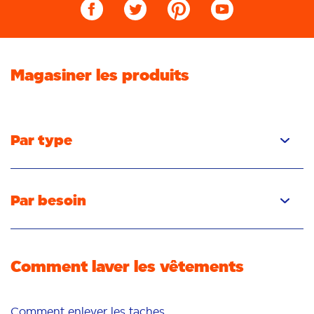
Magasiner les produits
Par type
Capsules
Liquide
Par besoin
Poudre
Élimination des taches
Détachant
Élimination des odeurs
Comment laver les vêtements
Fraîcheur/parfum
Blancheur
Couleurs vives
Comment enlever les taches