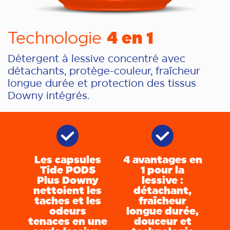
4 en 1
Technologie
Détergent à lessive concentré avec
détachants, protège-couleur, fraîcheur
longue durée et protection des tissus
Downy intégrés.
Les capsules
4 avantages en
Tide PODS
1 pour la
Plus Downy
lessive :
nettoient les
détachant,
taches et les
fraîcheur
odeurs
longue durée,
tenaces en une
douceur et