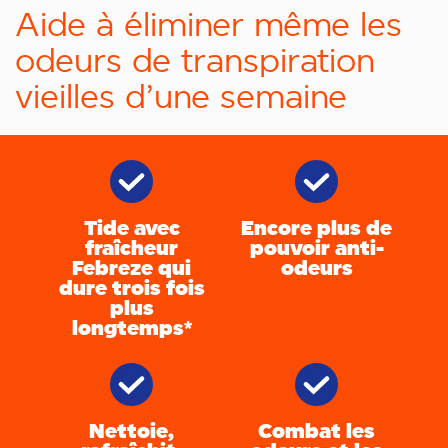
Aide à éliminer même les
odeurs de transpiration
vieilles d’une semaine
Tide avec
Encore plus de
fraîcheur
pouvoir anti-
Febreze qui
odeurs
dure trois fois
plus
longtemps*
Nettoie,
Combat les