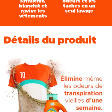
rafraîchit,
odeurs et les
blanchit et
taches en un
ravive les
seul lavage
vêtements
Détails du produit