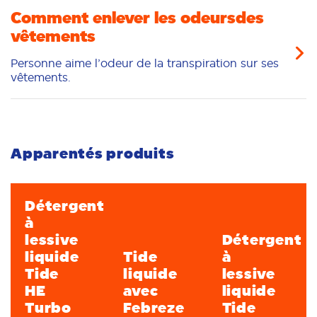
Comment enlever les odeursdes
vêtements
Personne aime l’odeur de la transpiration sur ses
vêtements.
Apparentés produits
Détergent
à
lessive
Détergent
liquide
Tide
à
Tide
liquide
lessive
HE
avec
liquide
Turbo
Febreze
Tide