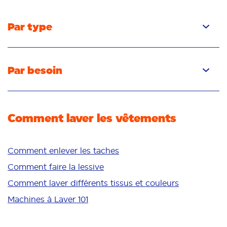
Par type
Capsules
Liquide
Par besoin
Poudre
Élimination des taches
Détachant
Élimination des odeurs
Comment laver les vêtements
Fraîcheur/parfum
Blancheur
Couleurs vives
Comment enlever les taches
Peau sensible
Comment faire la lessive
Additifs
Comment laver différents tissus et couleurs
Nettoyage en profondeur
Machines à Laver 101