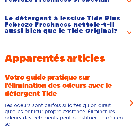
fraîcheur accrue. Il offre trois fois la fraîcheur de Tide
Original et son parfum dure jusqu’à 12 semaines.
Le détergent à lessive Tide Plus
R:
Notre détergent à lessive Tide Plus Febreze
Febreze Freshness nettoie-t-il
Freshness contient désormais une technologie de
aussi bien que le Tide Original?
renouvellement du parfum activée par le
mouvement. Cela confère ainsi un parfum frais à vos
tissus pour une période allant jusqu’à trois semaines.
R:
Les deux produits ont un excellent pouvoir
Apparentés articles
nettoyant et détachant.
Votre guide pratique sur
l’élimination des odeurs avec le
détergent Tide
Les odeurs sont parfois si fortes qu’on dirait
qu’elles ont leur propre existence. Éliminer les
odeurs des vêtements peut constituer un défi en
soi.