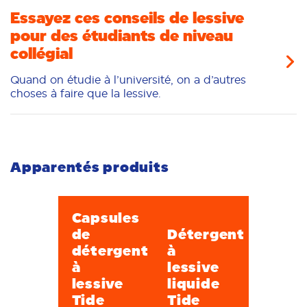
Essayez ces conseils de lessive
pour des étudiants de niveau
collégial
Quand on étudie à l’université, on a d’autres
choses à faire que la lessive.
Apparentés produits
Capsules
de
Détergent
détergent
à
à
lessive
lessive
liquide
Tide
Tide