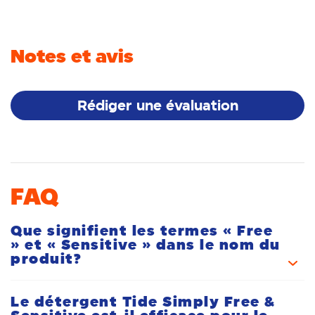
Notes et avis
Rédiger une évaluation
FAQ
Que signifient les termes « Free
» et « Sensitive » dans le nom du
produit?
Le détergent Tide Simply Free &
R:
« Free » signifie que Tide Simply Free & Sensitive