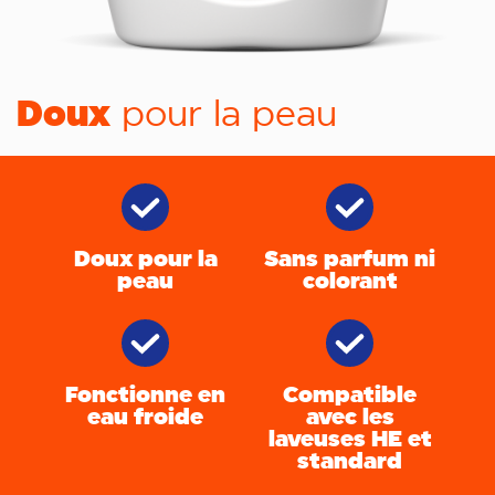
Doux
pour la peau
Doux pour la
Sans parfum ni
peau
colorant
Fonctionne en
Compatible
eau froide
avec les
laveuses HE et
standard