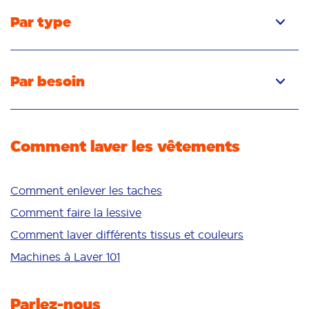
Par type
Capsules
Liquide
Par besoin
Poudre
Élimination des taches
Détachant
Élimination des odeurs
Comment laver les vêtements
Fraîcheur/parfum
Blancheur
Couleurs vives
Comment enlever les taches
Peau sensible
Comment faire la lessive
Additifs
Comment laver différents tissus et couleurs
Nettoyage en profondeur
Machines à Laver 101
Parlez-nous