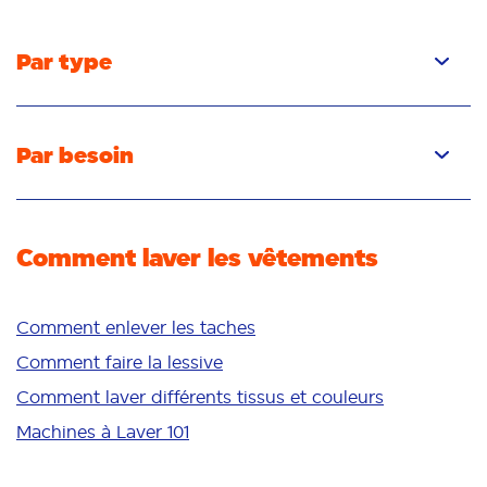
Par type
Capsules
Liquide
Par besoin
Poudre
Élimination des taches
Détachant
Élimination des odeurs
Comment laver les vêtements
Fraîcheur/parfum
Blancheur
Couleurs vives
Comment enlever les taches
Peau sensible
Comment faire la lessive
Additifs
Comment laver différents tissus et couleurs
Nettoyage en profondeur
Machines à Laver 101