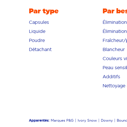
Par type
Par be
Capsules
Éliminatio
Liquide
Éliminatio
Poudre
Fraîcheur
Détachant
Blancheur
Couleurs v
Peau sensi
Additifs
Nettoyage 
Apparentés:
Marques P&G
Ivory Snow
Downy
Boun