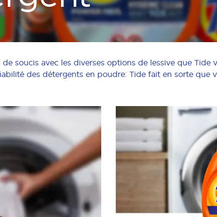
de soucis avec les diverses options de lessive que Tide v
iabilité des détergents en poudre: Tide fait en sorte que v