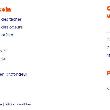
soin
n des taches
n des odeurs
C
/parfum
C
C
ives
M
ble
en profondeur
N
ce
P&G au quotidien