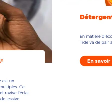
Détergent
En matière d’éc
Tide va de pair 
®
En savoir
e est un
multiples. Ce
t ravive l’éclat
 de lessive