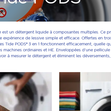
e est un détergent liquide à composantes multiples. Ce pro
 une expérience de lessive simple et efficace. Offertes en 
les Tide PODS® 3 en 1 fonctionnent efficacement, quelle qu
les machines ordinaires et HE. Enveloppées d’une pellicule
voir à mesurer le détergent et éliminent les déversements