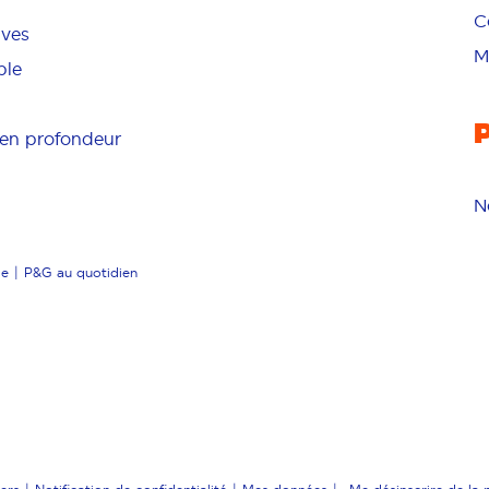
C
ives
M
ble
en profondeur
N
ce
P&G au quotidien