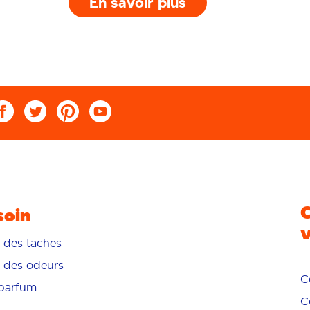
En savoir plus
soin
n des taches
n des odeurs
C
/parfum
C