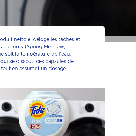
duit nettoie, déloge les taches et
trois parfums (Spring Meadow,
e soit la température de l’eau.
 qui se dissout, ces capsules de
, tout en assurant un dosage