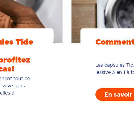
les Tide
Comment 
profitez
Les capsules Tid
cas!
lessive 3 en 1 à
nnent tout ce
essive sans
ciles à
En savoir